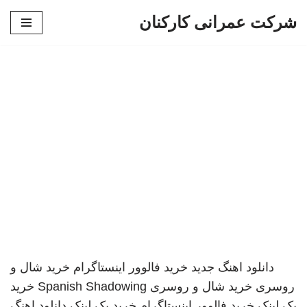
شرکت عمرانی کارکنان
پرش
به
محتوا
دانلود اهنگ جدید
خرید فالوور اینستاگرام
خرید شال و
روسری
خرید شال و روسری
Spanish Shadowing
خرید
بک لینک
خرید فالوور اینستاگرام
خرید بک لینک
دانلود اهنگ