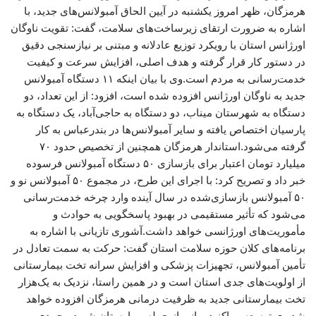
هرمزگان، ظهر امروز یکشنبه در آیین الحاق آمبولانس‌های جدید، با
اشاره به ضرورت ارتقای زیرساخت‌های سلامت، گفت: تقویت ناوگان
اورژانس استان با رویکرد توزیع عادلانه و مبتنی بر نیازسنجی دقیق
در دستور کار قرار گرفته و هدف اصلی، افزایش سرعت و کیفیت
خدمت‌رسانی به مردم است.وی با بیان اینکه ۱۱ دستگاه آمبولانس
جدید به ناوگان اورژانس افزوده شده است، افزود: از این تعداد، دو
دستگاه به شهرستان میناب، دو دستگاه به حاجی‌آباد، یک دستگاه به
پارسیان اختصاص یافته و سایر آمبولانس‌ها در بندرعباس به کار
گرفته می‌شود.استاندار هرمزگان همچنین از تخصیص حدود ۷۰
میلیارد تومان اعتبار برای بازسازی ۵۰ دستگاه آمبولانس فرسوده
خبر داد و تصریح کرد: با اجرای این طرح، در مجموع ۵۰ آمبولانس نو و
۵۰ آمبولانس بازسازی‌شده در سال آینده وارد چرخه خدمت‌رسانی
می‌شود که تأثیر مستقیمی در بهبود پاسخگویی به حوادث و
مأموریت‌های اورژانسی خواهد داشت.آشوری تازیانی با اشاره به
برنامه‌های کلان حوزه سلامت استان گفت: حرکت به سمت تعادل در
تأمین آمبولانس، تجهیزات پزشکی و افزایش سرانه تخت بیمارستانی
از اولویت‌های جدی استان است و در همین راستا، نزدیک به یک‌هزار
تخت بیمارستانی جدید به ظرفیت درمانی هرمزگان افزوده خواهد
شد.وی توسعه مراکز درمانی از جمله بیمارستان شهید محمدی