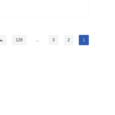
1
2
3
…
128
بع