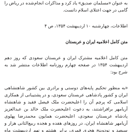
به عنوان «مسلمان صدیق» یاد کرد و مذاکرات انجام‌شده در ریاض را
گامی در جهت اعتلای اسلام دانست.
اطلاعات، چهارشنبه ۱۰ اردیبهشت ۱۳۵۴، ص ۴
متن کامل اعلامیه ایران و عربستان
متن کامل اعلامیه مشترک ایران و عربستان سعودی که روز دهم
اردیبهشت ۱۳۵۴ در صفحه چهارم روزنامه اطلاعات منتشر شد به
شرح بود:
«به منظور تحکیم پایه‌های دوستی و برادری بین کشور شاهنشاهی
ایران و کشور پادشاهی عربستان سعودی، و در پشتیبانی از همکاری
اسلامی که پرچم آن را اعلیحضرت ملک فیصل فقید و شاهنشاه
آریامهر برافراشتند، به دعوت اعلیحضرت ملک خالد بن عبدالعزیز
پادشاه عربستان سعودی، اعلیحضرت همایون محمدرضا پهلوی
آریامهر شاهنشاه ایران، در روزهای هفده و هجده ربیع‌الثانی هزار و
سیصد و نودوپنج هجری قمری، برابر هشتم و نهم اردیبهشت ماه