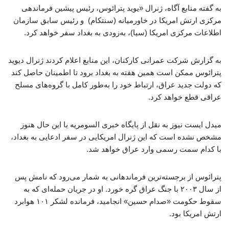
به گفته منابع آگاه، ژنرال «یوید پترائوس، رئیس پیشین فرماندهی
مرکزی ارتش امریکا در خاورمیانه (سنتکام) و رئیس سابق سازمان
اطلاعات مرکزی امریکا (سیا)، به‌زودی به بغداد سفر خواهد کرد.
به گزارش شرکت عمرانی کارکنان، این منابع اعلام کردند ژنرال دیوید
پترائوس ممکن است همین هفته به بغداد برود تا اطمینان حاصل کند
که دولت جدید عراق، ارتباط خود را به‌طور کامل با گروه‌های مسلح
عراقی قطع خواهد کرد.
میدل ایست نیوز به نقل از پایگاه خبری السومریه با این حال هنوز
مشخص نشده است که این ژنرال امریکایی در سفر ادعایی به بغداد،
با کدام سمت رسمی وارد عراق خواهد شد.
پترائوس از برجسته‌ترین فرماندهانی به شمار می‌رود که نامش پس
از سال ۲۰۰۳ با جنگ عراق گره خورد. او در جریان حمله‌ای که به
سقوط حکومت «صدام حسین» انجامید، فرمانده لشکر ۱۰۱ هوابرد
ارتش امریکا بود.