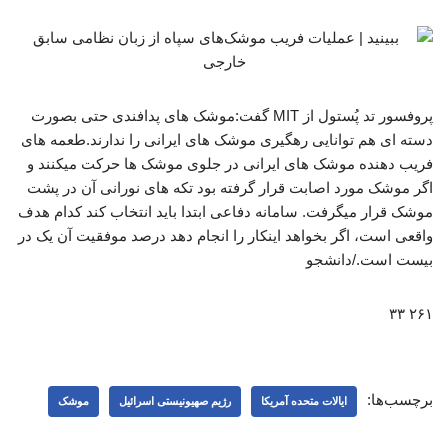
پروفسور تد پُستول از MIT گفت:‌موشک های پدافندی حتی بصورت
دسته ای هم توانایی رهگیری موشک های ایرانی را ندارند.‌طعمه های
فریب دهنده موشک های ایرانی در جلوی موشک ها حرکت میکنند و
اگر موشک مورد اصابت قرار گرفته بود تکه های نورانی آن در پشت
موشک قرار میگرفت. سامانه دفاعی ابتدا باید انتخاب کند کدام هدف
واقعی است، اگر بخواهد اینکار را انجام دهد درصد موفقیت آن یک در
بیست است./دانشجو
۲۶۱ ۳۳
برچسب‌ها:
ایالات متحده آمریکا
رژیم صهیونیستی اسرائیل
موشک