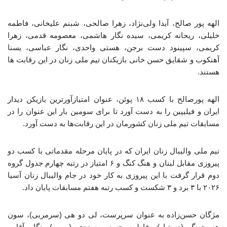
الهه پور صالح، آیدا ولی‌نژاد، زهرا صالحی، شبنم علیخانی، فاطمه
خلیلی، ریحانه کریمی، سیده نگار هاشمی، معصومه قدمی، زهرا
کریمی، سپینود دست برجن، هستی واحدی، نگار عباسی، یسنا
آهنکوب و شقایق حسن خانی بازیکنان تیم ملی زنان در این رقابت ها
هستند.
الهه پورصالح با کسب ۱۸ پوئن، عنوان امتیازآورترین بازیکن دیدار
ایران و فیلیپین را به دست آورد تا برای سومین بار این عنوان را در
مسابقات تیم ملی زنان کشورمان در این رقابت‌ها به دست آورد.
تیم ملی والیبال زنان ایران که در پایان مرحله مقدماتی با کسب دو
پیروزی مقابل لبنان و هنگ کنگ و ۶ امتیاز در رتبه چهارم جدول گروه
دوم قرار گرفت با این پیروزی به کار خود در جام والیبال زنان آسیا
۲۰۲۶ با ۳ برد و ۳ شکست و کسب رتبه هفتم مسابقات پایان داد.
مژگان حسن‌زاده به عنوان سرپرست، لی دو هی (سرمربی)، سون
هه چونگ (دستیار)، فاطمه حسنی سعدی (مربی)، نگار آقایی