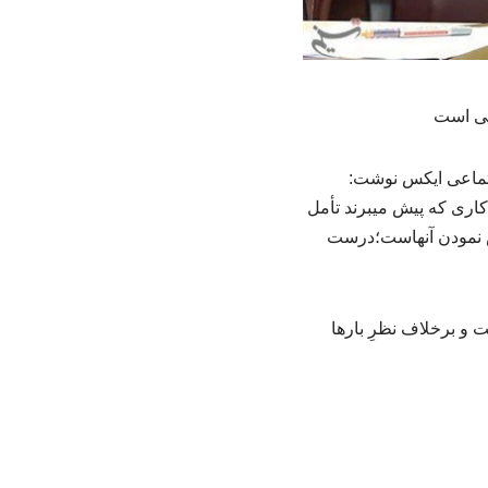
لّی است
جتماعی ایکس نوشت:
کاری که پیش میبرند تأمل
وس نمودن آنهاست؛درست
 و برخلاف نظرِ بارها