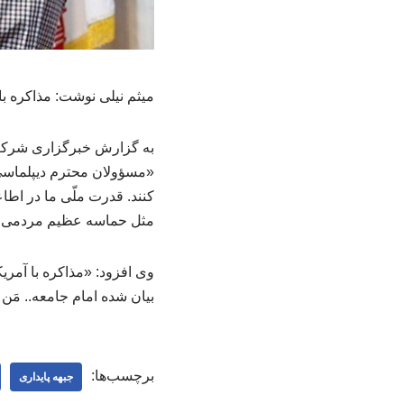
میثم نیلی نوشت: مذاکره ب
به گزارش خبرگزاری شرکت ع
«مسؤولان محترم دیپلماسی م
کنند. قدرت ملّی ما در اط
مثل حماسه عظیم مردمی۲۲ بهمن ..»
وی افزود: «مذاکره با آمری
بیان شده امام جامعه.. مَن 
برچسب‌ها:
جبهه پایداری