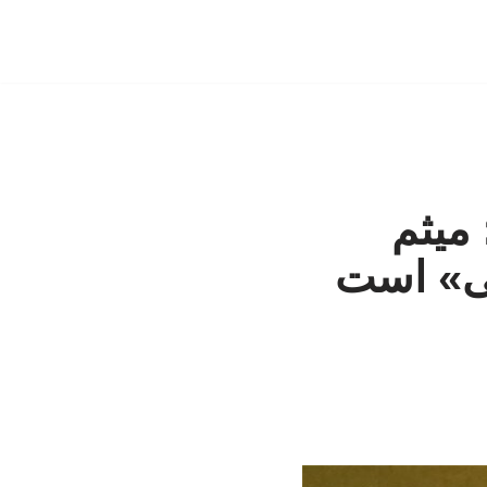
 میثم
لی» است