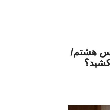
لس هشتم/
 کشید؟