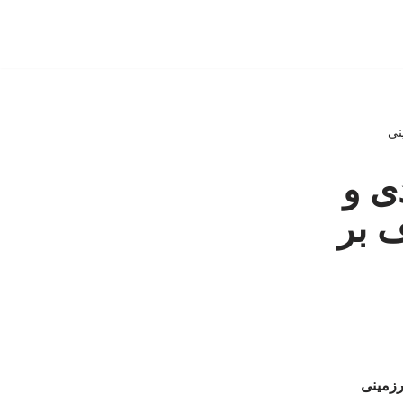
نی
ی و
 بر
رزمینی