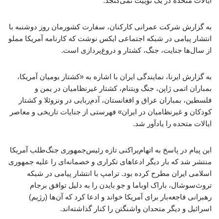
ایالات متحده در یک توییت نمی‌گنجد.
به گزارش شرکت عمرانی کارکنان، سفارت کشورمان روز دوشنبه با
انتشار پیامی در شبکه اجتماعی ایکس نوشت که کارنامه آمریکا مملو
از سال‌ها جنایت، جنگ، کشتار و دروغ‌پردازی است.
به گزارش ایرنا، نمایندگی ایران با اشاره به «کشتار بومیان آمریکا،
بمباران اتمی ژاپن، جنگ ویتنام، کشتار غیرنظامیان در یمن و
فلسطین، بمباران عراق و افغانستان، آدم‌ربایی در ونزوئلا و کشتار
کودکان و غیرنظامیان در ایران» فهرستی از جنایات تاریخی و معاصر
ایالات متحده را یادآور شد.
این پیام در پاسخ به اتهام‌پراکنی تازه رئیس‌جمهوری جنگ‌طلب آمریکا
منتشر شد که بار دیگر ادعاهای تکراری و خصمانه‌ای را علیه جمهوری
اسلامی ایران مطرح کرده بود. ترامپ با انتشار پیامی در شبکه
تروث‌سوشال، باراک اوباما و جو بایدن را به دلیل توافق برجام
رهبرانی فاجعه‌بار برای آمریکا خواند و ادعا کرد که آن‌ها (رژیم)
اسرائیل و دیگر متحدان واشنگتن را کنار گذاشته‌اند.