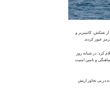
د: در شبانه روز گذشته ۳۳ فروند کشتی اعم از نفتکش، کانتینربر و
رمز عبور کردند.
روی دریایی سپاه امروز یکشنبه (۳ خردادماه) اعلام کرد: در شبانه روز
هماهنگی و تامین امنیت
ه در پی تجاوز ارتش