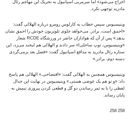
اخراج می‌شود» اما سرمربی اسپانیول به تحریک این مهاجم رئال
مادرید توجهی نکرد.
وینیسیوس سپس خطاب به کارلوس رومرو درباره الهلالی گفت:
«احمق است، برادر. می‌خواهد جلوی تلویزیون خودش را احمق نشان
بدهد.» پس از آن‌ که هواداران حاضر در ورزشگاه RCDE شعار
«وینیسیوس، توپ ساحلی!» سر دادند و الهلالی هم لبخند می‌زد، این
ستاره رئال مادرید به مدافع اسپانیول گفت: «فصل بعد برمی‌گردی
دسته دوم، برادر.»
وینیسیوس همچنین به الهلالی گفت: «افتضاحی.» الهلالی هم پاسخ
داد: «و تو هم یک عوضی هستی.» وینیسیوس در نهایت این جدال
لفظی را با به‌ ثمر رساندن دو گل و قطعی کردن پیروزی تیمش به
پایان رساند.
258 258