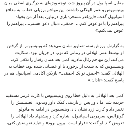
مقابل اسپانیول در آن پیروز شد، توجه ویژه‌ای به درگیری لفظی میان
وینیسیوس و عمر الهلالی داشتند. این مهاجم برزیلی خطاب به مدافع
اسپانیول گفت: «این‌قدر مسخره‌بازی درنیاور، بعداً از من بخواه
پیراهنم را با تو عوض کنم… احمقی، دنبال دعوا هستی… پیراهنم را
عوض نمی‌کنم.»
به گزارش ورزش سه، تصاویر نشان می‌دهد که وینیسیوس از گرفتن
او توسط عمر الهلالی در زمانی که توپ در جریان نبود، شکایت
می‌کند. این مهاجم رئال مادرید کمی بعد همان رفتار را تلافی کرد.
وینیسیوس که به‌ شدت از برخورد با او عصبانی شده بود، خطاب به
الهلالی گفت: «احمق. تو یک احمقی.» بازیکن آکادمی اسپانیول هم در
پاسخ گفت: «نادان.»
کمی بعد الهلالی به‌ دلیل خطا روی وینیسیوس با کارت قرمز مستقیم
جریمه شد اما داور پس از بازبینی کمک داور ویدیویی تصمیمش را
تغییر داد و کارت زرد نشان داد. وینیسیوس در ادامه به مانولو
گونزالس، سرمربی اسپانیول، اشاره کرد و پیشنهاد داد الهلالی را
تعویض کند. او گفت: «قرار است بیرون برود» و «باید تعویضش کنی،