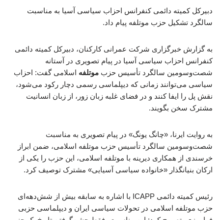
دبیرکل کمیته دائمی کنفرانس احزاب سیاسی آسیا به مناسبت
سالگرد تشکیل حزب موتلفه پیام داد.
به گزارش خبرگزاری شرکت عمرانی کارکنان، دبیرکل کمیته دائمی
کنفرانس احزاب سیاسی آسیا در پیام تصویری در آستانه
شصت‌وسومین سالگرد تأسیس حزب
موتلفه
اسلامی گفت: احزاب
سیاسی می‌توانند زمانی که دیپلماسی رسمی دچار رکود می‌شود،
نقش پل را ایفا کنند و در فضای غلبه زبان زور، از زبان انسانیت
مشترک سخن بگویند.
به روایت ایرنا، «چانگ یونگ» در پیام تصویری به مناسبت
شصت‌وسومین سالگرد تأسیس حزب موتلفه اسلامی، ضمن ابراز
خرسندی از همکاری دیرینه با موتلفه اسلامی، این حزب را یکی از
ارکان بنیانگذار «خانواده سیاسی آسیایی» مشترک توصیف کرد.
رئیس کمیته دائمی ICAPP با اشاره به سابقه بیش از شش‌دهه‌ای
حزب موتلفه اسلامی در تحولات سیاسی ایران و دیپلماسی حزبی
فرامرزی، تصریح کرد: این مناسبت، فقط جشن‌گرفتن تاریخ یک حزب