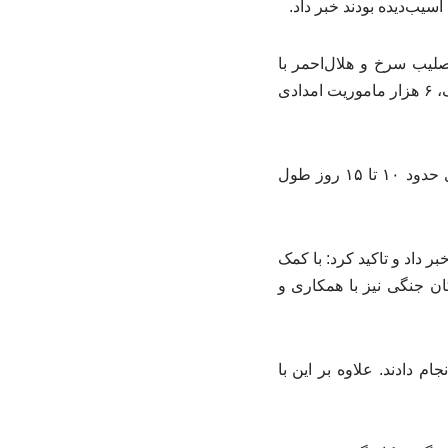
لیب سرخ و هلال‌احمر با
ارائه گزارشی از خدمات این جمعیت در جنگ تحمیلی سوم گفت: امدادگران هلال‌احمر در این جنگ، ۶ هزار ماموریت امدادی
مهر در خبری نوشت:وی تاکید کرد: این، یک عدد ساده نیست، برخی از این ماموریت‌های امدادی حدود ۱۰ تا ۱۵ روز طول
دند خبر داد و تاکید کرد: با کمک
گان جنگی نیز با همکاری و
‌یاب (آنست) این جمعیت ۱۷۰۰ عملیات موفق انجام دادند. علاوه بر این با