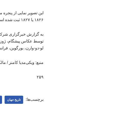
این تصویر نمایی از پنجره 
۱۸۲۶ یا ۱۸۲۷ ثبت شده است. (عکس درون متن)
به گزارش خبرگزاری شرکت 
توسط عکاس پیشگام، ژوزف ن
لو-دو-وارن، بورگوین، فرانسه را نشان 
منبع: ویکی‌مدیا کامنز / م
۲۵۹
برچسب‌ها:
تاریخ جهان