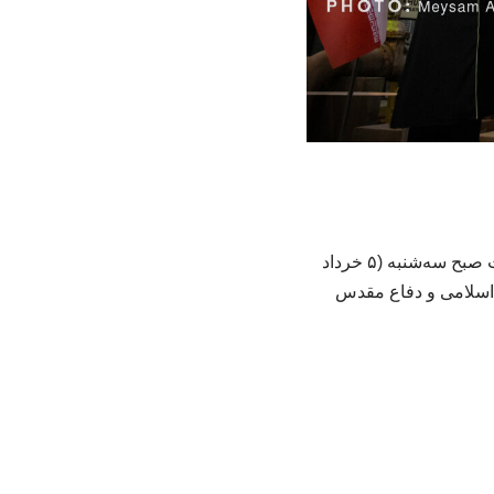
به گزارش خبرگزاری شرکت عمرانی کارکنان، نشست خبری «فاطمه مهاجرانی» سخنگوی دولت صبح سه‌شنبه (۵ خرداد
ب اسلامی و دفاع مقدس