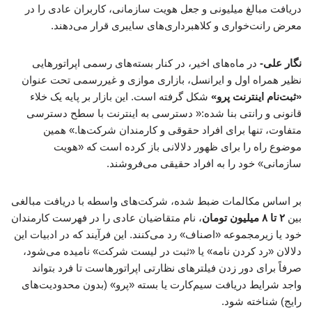
دریافت مبالغ میلیونی و جعل هویت سازمانی، کاربران عادی را در
معرض رانت‌خواری و کلاهبرداری‌های سایبری قرار می‌دهند.
نگار علی-
در ماه‌های اخیر، در کنار بسته‌های رسمی اپراتورهایی
نظیر همراه اول و ایرانسل، بازاری موازی و غیررسمی تحت عنوان
«ثبت‌نام اینترنت پرو»
شکل گرفته است. این بازار بر پایه یک خلاء
قانونی و رانتی بنا شده:« دسترسی به اینترنت با سطح دسترسی
متفاوت، تنها برای افراد حقوقی و کارمندان شرکت‌ها.» همین
موضوع راه را برای ظهور دلالانی باز کرده است که «هویت
سازمانی» خود را به افراد حقیقی می‌فروشند.
بر اساس مکالمات ضبط شده، شرکت‌های واسطه با دریافت مبالغی
بین
۲ تا ۸ میلیون تومان
، نام متقاضیان عادی را در فهرست کارمندان
خود یا زیرمجموعه «اصناف» رد می‌کنند. این فرآیند که در ادبیات این
دلالان «رد کردن نامه» یا «ثبت در لیست شرکت» نامیده می‌شود،
صرفاً برای دور زدن فیلترهای نظارتی اپراتورهاست تا فرد بتواند
واجد شرایط دریافت سیم‌کارت یا بسته «پرو» (بدون محدودیت‌های
رایج) شناخته شود.