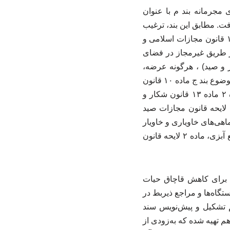
محتوای مجرمانه بند م با عنوان
. مطابق این بند، ترغیب
دیگران به شکار و صید جانوران وحشی بدون پروانه در فضای مجازی (موضوع بند الف ماده ۱۲۶ قانون مجازات اسلامی و
 از طریق غیرمجاز در فضای
ات اسلامی و بندهای الف، ب، و ج ماده ۱۱ قانون شکار و صید) ، هرگونه عرضه،
فروش و صدور جانوران وحشی زنده یا کشته و اجزای آنها بدون پروانه از طریق فضای مجازی (موضوع بند ج ماده ۱۰ قانون
شکار و صید) ، خرید و فروش و صدورپرندگان شکاری از طریق فضای مجازی (موضوع تبصره ۲ ماده ۱۳ قانون شکار و
هی و سایر آبزیان بدون اخذ پروانه (موضوع تبصره ۲ ماده یک لایحه قانون مجازات صید
رضه و فروش انواع ماهی‌های خاویاری و خاویار
بدون اجازه شیلات در فضای مجازی (موضوع بند د ماده ۲۲ قانون حفاظت و بهره‌برداری از منابع آبزی، ماده ۲ لایحه قانون
 برای کاهش قاچاق حیات
گاه‌ها و مراجع ذیربط در
م تشکیل و پیش‌نویس سند
 تهیه شده که به‌زودی از