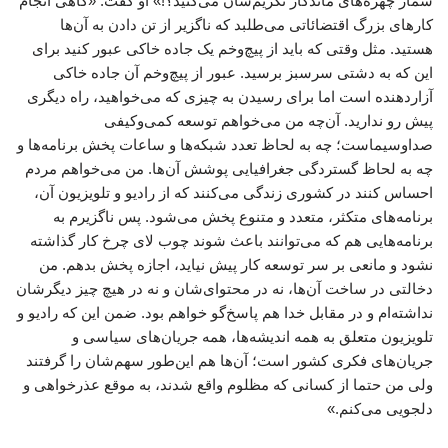
شمار چهره‌های ماندگار تکریم‌شان می‌کنید؟!» او گفت: «گاهی انجام
کارهای بزرگ‌ اقتضائاتی می‌طلبد که ناگزیر از تن دادن به آن‌ها
هستید. مثل وقتی که باید از پیچ‌وخم یک جاده خاکی عبور کنید برای
این که به دشتی سرسبز برسید. عبور از پیچ‌وخم آن جاده خاکی
آزاردهنده است اما برای رسیدن به چیزی که می‌خواهید، راه دیگری
پیش رو ندارید. آن‌چه من می‌خواهم توسعه کمی‌وکیفی
صداوسیماست؛ چه به لحاظ تعدد شبکه‌ها و ساعات پخش برنامه‌ها و
چه به لحاظ گستردگی جغرافیایی پوشش آن‌ها. من می‌خواهم مردم
احساس کنند در کشوری زندگی می‌کنند که از رادیو و تلویزیون آن،
برنامه‌های متکثر، متعدد و متنوع پخش می‌شود. پس ناگزیرم به
برنامه‌هایی هم که می‌توانند باعث شوند چوب لای چرخ کار گذاشته
نشود و مانعی بر سر توسعه کار پیش نیاید، اجازه پخش بدهم. من
دخالتی در ساخت آن‌ها، نه در محتوای‌شان و نه در هیچ چیز دیگرشان
نداشته‌ام و در مقابل خدا هم پاسخ‌گو خواهم بود. ضمن این که رادیو و
تلویزیون متعلق به همه اندیشه‌ها، همه جریان‌های سیاسی و
جریان‌های فکری کشور است؛ آن‌ها هم این‌طور سهم‌شان را گرفتند
ولی من حتما از کسانی که مظلوم واقع شدند، به موقع عذرخواهی و
دلجویی می‌کنم.»