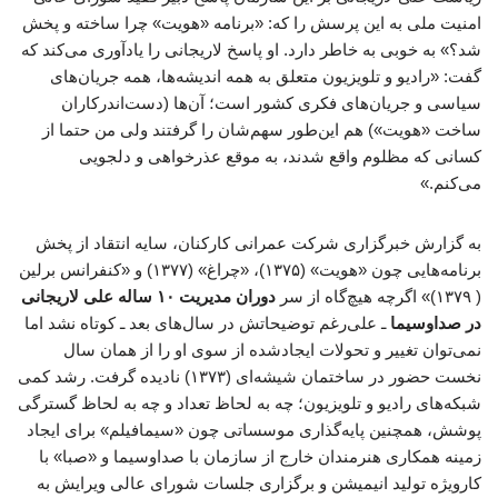
امنیت ملی به این پرسش را که: «برنامه «هویت» چرا ساخته و پخش
شد؟» به خوبی به خاطر دارد. او پاسخ لاریجانی را یادآوری می‌کند که
گفت: «رادیو و تلویزیون متعلق به همه اندیشه‌ها، همه جریان‌های
سیاسی و جریان‌های فکری کشور است؛ آن‌ها (دست‌اندرکاران
ساخت «هویت») هم این‌طور سهم‌شان را گرفتند ولی من حتما از
کسانی که مظلوم واقع شدند، به موقع عذرخواهی و دلجویی
می‌کنم.»
به گزارش خبرگزاری شرکت عمرانی کارکنان، سایه انتقاد از پخش
برنامه‌هایی چون «هویت» (۱۳۷۵)، «چراغ» (۱۳۷۷) و «کنفرانس برلین
( ۱۳۷۹)» اگرچه هیچ‌گاه از سر
دوران مدیریت ۱۰ ساله علی لاریجانی
در صداوسیما
ـ علی‌رغم توضیحاتش در سال‌های بعد ـ کوتاه نشد اما
نمی‌توان تغییر و تحولات ایجادشده از سوی او را از همان سال
نخست حضور در ساختمان شیشه‌ای (۱۳۷۳) نادیده گرفت. رشد کمی
شبکه‌های رادیو و تلویزیون؛ چه به لحاظ تعداد و چه به لحاظ گسترگی
پوشش، همچنین پایه‌گذاری موسساتی چون «سیمافیلم» برای ایجاد
زمینه همکاری هنرمندان خارج از سازمان با صداوسیما و «صبا» با
کارویژه تولید انیمیشن و برگزاری جلسات شورای عالی ویرایش به