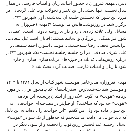
دبیری مهدی فیروزان با حضور اساتید زبان و ادبیات فارسی در همان
سال نخست، تنها بخشی از این تغییر و تحولات بود. علی لاریجانی در
مورد این شورا که نخستین جلسه آن سه‌شنبه، اول شهریور ۱۳۷۳
برگزار شد، در روزنوشت‌هایش می‌نویسد: «(مهدی) فیروزان به
مسائل اولی علاقه زیادی دارد و دارای روحیه باذوقی است. اعضای
شورا نیز همگی از بزرگان و اساتید هستند؛ آقایان اسماعیل سعادت،
ابوالحسن نجفی، رضا سیدحسینی، موسی اسوار، احمد سمیعی و
علی‌اشرف صادقی. در این جلسه (جلسه نخست- یکم شهریور ۱۳۷۳)
درباره روش‌هایی که باید در حوزه‌های برنامه‌سازی ساری و جاری
شود تا زبان و ادبیات فارسی صیانت گردد بحث شد.»
مهدی فیروزان، مدیرعامل موسسه شهر کتاب از سال ۱۳۸۱ تا ۱۴۰۴
و موسس شناخته‌شده‌ترین استارتاپ‌های کتاب‌محور ایران، در مورد
برنامه «هویت» می‌گوید: «یک روز از ایشان پرسیدم این برنامه
«هویت» چه بود که ساختید؟! او قبل‌تر در مصاحبه‌ای جواب‌هایی به
این سوال داده بود ولی من گفتم: «این جواب‌ها را داده‌اید به این دلیل
که باید جوابی می‌دادید اما متعجبم که چه‌طور از یک سو در «هویت»
استاد ارجمند عبدالحسین زرین‌کوب را تخطئه و از سوی دیگر در