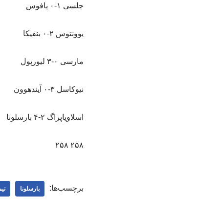
چلسی ۱-۰ پافوس
یوونتوس ۲-۰ بنفیکا
مارسی ۰-۳ لیورپول
نیوکاسل ۳-۰ آیندهوون
اسلاویاپراگ ۲-۴ بارسلونا
۲۵۸ ۲۵۸
برچسب‌ها:
بارسلونا
تیم