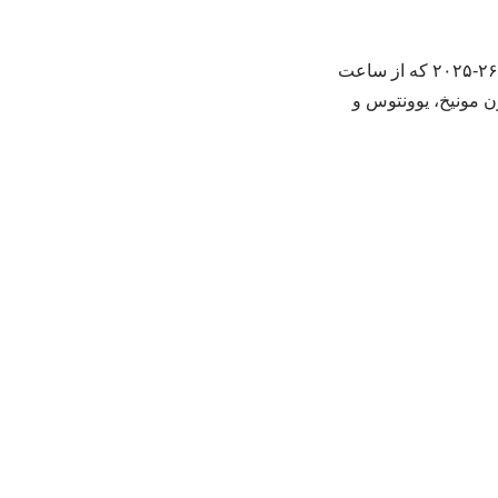
به گزارش خبرگزاری شرکت عمرانی کارکنان؛ در آخرین بازی‌های هفته هفتم لیگ قهرمانان اروپا ۲۶-۲۰۲۵ که از ساعت
رن مونیخ، یوونتوس و