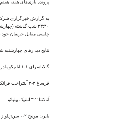
پرونده بازی‌های هفته هفتم 
۲۳:۳۰ شب گذشته (چهار
چلسی مقابل حریفان خود ب
نتایج دیدارهای چهارشنبه 
گالاتاسرای ۱-۱ اتلتیکومادرید
قره‌باغ ۳-۲ آینتراخت فرانکفورت
آتالانتا ۲-۳ اتلتیک بیلبائو
بایرن مونیخ ۲-۰ سن‌ژیلواز