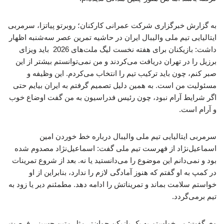
به گزارش خبرگزاری شرکت عمرانی کارکنان؛ روبرتو پیاتزا، سرمربی
ایتالیایی تیم ملی والیبال ایران در حاشیه تمرین عصر سه‌شنبه اظهار
داشت: بازیکنان برای هفته نخست لیگ ملت‌های 2026 باید ویزای
برزیل را در تهران دریافت می‌کردند و من نمی‌توانستم بیشتر از این
صبر کنم، چون باید ترکیب تیم را انتخاب می‌کردم. این وظیفه و
مسئولیت من است. به همین دلیل تصمیم گرفتم به ایران بیایم حتی
اگر شرایط آرام نبود، چون رئیس فدراسیون به من گفت اوضاع خوب
و آرام است.
سرمربی ایتالیایی تیم ملی والیبال درباره خط خوردن امین
اسماعیل‌نژاد از فهرست تیم ملی گفت: اسماعیل‌نژاد مصدوم شده
بود و نمی‌دانم این موضوع را می‌دانستید یا نه. بعد از شروع تمرینات
در کمپ به او گفتم که هنوز آمادگی لازم را ندارد، بنابراین از او
خواستم سلامت بماند و تمریناتش را ادامه دهد. مطمئنم دیر یا زود به
تیم برمی‌گردد.
وی گفت: می‌خواستم به یک بازیکن جوان‌تر مثل متین حسینی فرصت