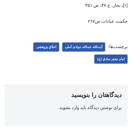
[۱]ـ بحار، ج ۴۷، ص ۳۵۱
حکمت عبادات ص۲۶۷
برچسب‌ها:
آیت‌الله عبدالله جوادی ‌آملی
اخلاق پژوهشی
امام جعفر صادق (ع)
دیدگاهتان را بنویسید
برای نوشتن دیدگاه باید
وارد بشوید
.