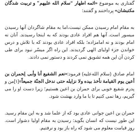
گفتاری به موضوع
«ائمه اطهار “سلام الله علیهم” و تربیت شدگان
مکتبشان»
پرداختند و گفتند:
به مقام امام رسیدن ممکن نیست،اما به مقام شاگردان آنها رسیدن
میسور است. آنها هم افراد عادی بودند که به اینجا رسیدند. آنان نه
امام بودند و نه امامزاده؛ بلکه افراد عادی بودند که با تلاش و درس
خواندن جزء اولیای الهی گردیدند. این راه اگر میسّر نبود برای طی
کردن آن این همه تشویق نمی کردند و دستور نمی دادند.
امام صادق (سلام الله‌علیه) فرمود:
«نعم الشفیع أنا وأبی لِحمران بن
أعین یوم القیامة نأخذ بیده ولا نزایله حتی ندخل الجنّة جمیعاً
»[۱]من و
پدرم شفیع خوبی برای حمران بن اعین هستیم؛ زیرا دست او را می
گیریم، رها نمی کنیم تا با ما وارد بهشت شود.
حمران بن اعین جوانی عادی بود که از علما شد و به این مقام رسید.
این طور نیست که انسان بگوید: رسیدن به مقام اولیا دشوار است.
روز قیامت معلوم می شود که راه باز بود و نرفتیم.