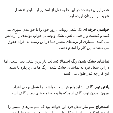
عصر ایران نوشت: در این جا به نقل از استارز اینسایدر ۵ شغل
عجیب را برایتان آورده ایم:
خوابیدن حرفه ای
یک شغل رویایی، روز خود را با خوابیدن سپری می
کنند و کیفیت و راحتی بالش، تشک و وسایل خواب تولیدی را آزمایش
می کنند. بسیاری از برندهای معتبر دنیا در این زمینه به افراد حقوق
می دهند تا این کار را انجام دهند.
تماشای خشک شدن رنگ
احتمالا کسالت بار ترین شغل دنیا است. اما
در این شغل فرد به تماشای خشک شدن رنگ ها می پردازد تا ببیند
این کار چه قدر طول می کشد.
یافتن توپ گلف
شاید باورش سخت باشد اما شغل برخی افراد
بیرون آوردن توپ گلف از برکه ها و حوضچه های زمین گلف است.
استخراج سم مار
شغل فرد این خواهد بود که سم مارهای سمی را
استخراج کند و به آزمایشگاه ها و بیمارستان ها بفروشد تا پادزهر